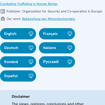
Combating Trafficking in Human Beings
Publisher:
Organization for Security and Co-operation in Europe
Our work:
Bekämpfung des Menschenhandels
English
Français
Deutsch
Italiano
Română
Русский
Español
Disclaimer
The views, opinions, conclusions and other