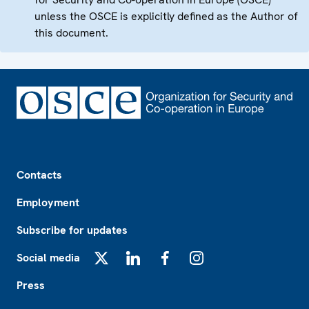
unless the OSCE is explicitly defined as the Author of
this document.
Footer
Contacts
Employment
Subscribe for updates
Social media
X
LinkedIn
Facebook
Instagram
Press