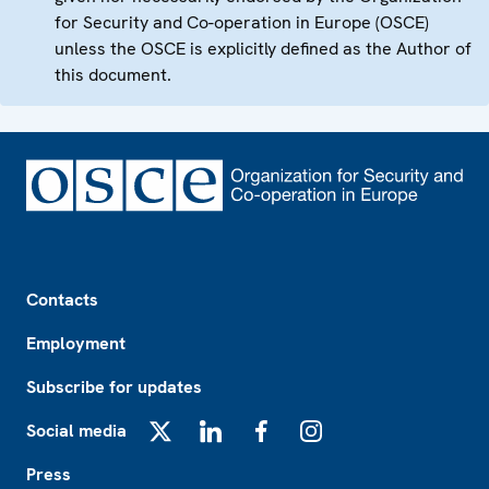
for Security and Co-operation in Europe (OSCE)
unless the OSCE is explicitly defined as the Author of
this document.
Footer
Contacts
Employment
Subscribe for updates
Social media
X
LinkedIn
Facebook
Instagram
Press