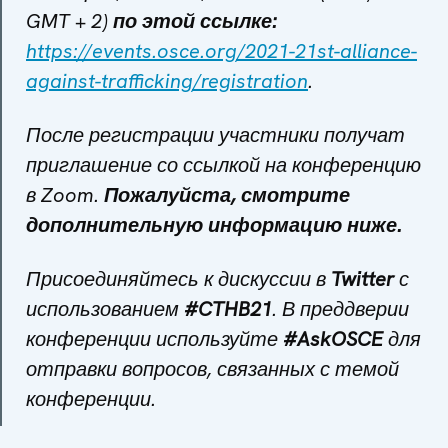
GMT + 2)
по этой ссылке:
https
://
events
.
osce
.
org
/2021-21
st
-
alliance
-
against
-
trafficking
/
registration
.
После регистрации участники получат
приглашение со ссылкой на
конференцию
в
Zoom.
Пожалуйста, смотрите
дополнительную информацию ниже.
Присоединяйтесь к дискуссии в
Twitter
с
использованием
​#CTHB21
. В преддверии
конференции используйте
#AskOSCE
для
отправки вопросов, связанных с темой
конференции.