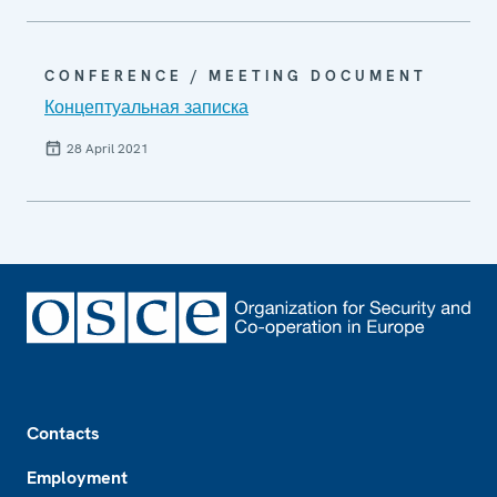
CONFERENCE / MEETING DOCUMENT
Концептуальная записка
28 April 2021
Footer
Contacts
Employment