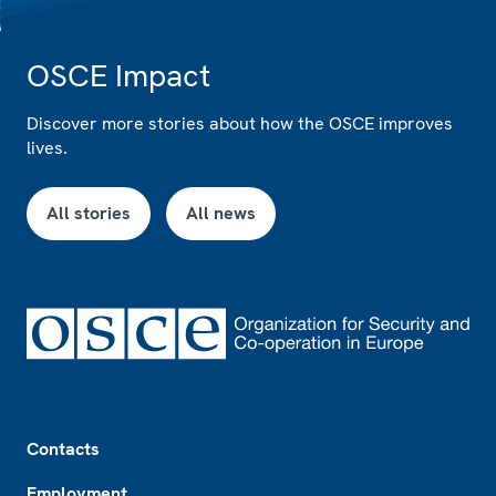
OSCE Impact
Discover more stories about how the OSCE improves
lives.
All stories
All news
Footer
Contacts
Employment