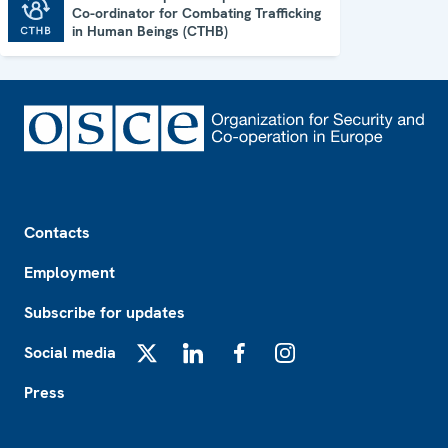
Co-ordinator for Combating Trafficking
Office of the Special Representative and Co-ordinator for Combating Trafficking in Human Beings (CTHB)
in Human Beings (CTHB)
Footer
Contacts
Employment
Subscribe for updates
Social media
X
LinkedIn
Facebook
Instagram
Press